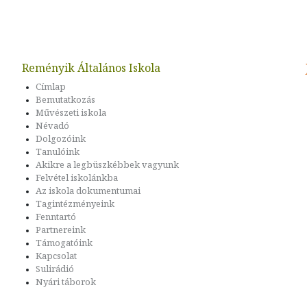
Reményik Általános Iskola
Címlap
Bemutatkozás
Művészeti iskola
Névadó
Dolgozóink
Tanulóink
Akikre a legbüszkébbek vagyunk
Felvétel iskolánkba
Az iskola dokumentumai
Tagintézményeink
Fenntartó
Partnereink
Támogatóink
Kapcsolat
Sulirádió
Nyári táborok