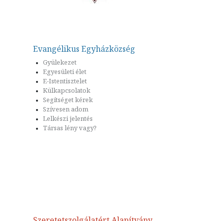
Evangélikus Egyházközség
Gyülekezet
Egyesületi élet
E-Istentisztelet
Külkapcsolatok
Segítséget kérek
Szívesen adom
Lelkészi jelentés
Társas lény vagy?
Szeretetszolgálatért Alapítvány