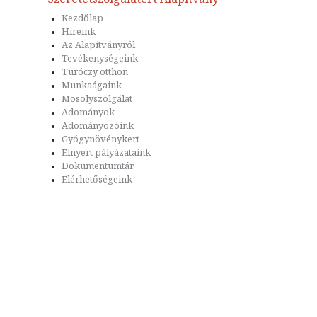
Kezdőlap
Híreink
Az Alapítványról
Tevékenységeink
Turóczy otthon
Munkaágaink
Mosolyszolgálat
Adományok
Adományozóink
Gyógynövénykert
Elnyert pályázataink
Dokumentumtár
Elérhetőségeink
Felhasználási feltételek
Adatvédelem
Impresszum
Kapc