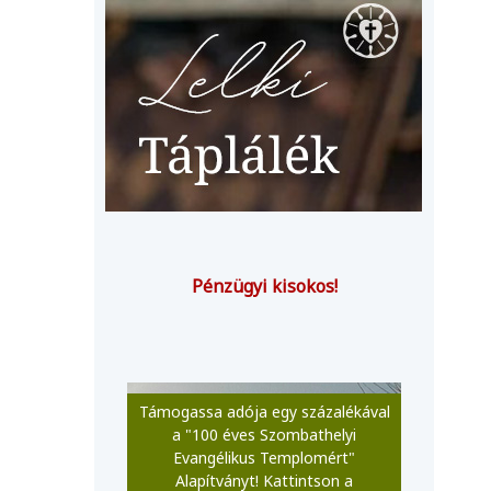
Pénzügyi kisokos!
Támogassa adója egy százalékával
a "100 éves Szombathelyi
Evangélikus Templomért"
Alapítványt! Kattintson a