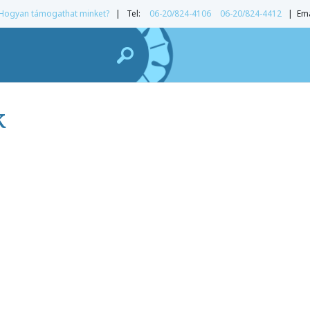
Hogyan támogathat minket?
| Tel:
06-20/824-4106
06-20/824-4412
| Ema
k