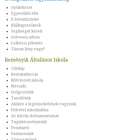
Gyülekezet
Egyesületi élet
E-Istentisztelet
Külkapcsolatok
Segítséget kérek
Szívesen adom
Lelkészi jelentés
Társas lény vagy?
Reményik Általános Iskola
Címlap
Bemutatkozás
Művészeti iskola
Névadó
Dolgozóink
Tanulóink
Akikre a legbüszkébbek vagyunk
Felvétel iskolánkba
Az iskola dokumentumai
Tagintézményeink
Fenntartó
Partnereink
Támogatóink