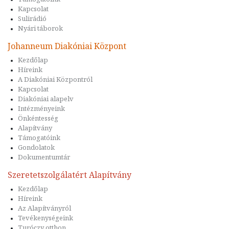
Kapcsolat
Sulirádió
Nyári táborok
Johanneum Diakóniai Központ
Kezdőlap
Híreink
A Diakóniai Központról
Kapcsolat
Diakóniai alapelv
Intézményeink
Önkéntesség
Alapítvány
Támogatóink
Gondolatok
Dokumentumtár
Szeretetszolgálatért Alapítvány
Kezdőlap
Híreink
Az Alapítványról
Tevékenységeink
Turóczy otthon