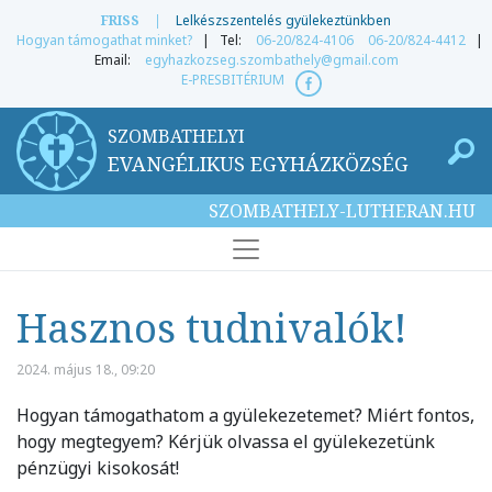
FRISS
|
Lelkészszentelés gyülekeztünkben
Hogyan támogathat minket?
| Tel:
06-20/824-4106
06-20/824-4412
|
Email:
egyhazkozseg.szombathely@gmail.com
E-PRESBITÉRIUM
SZOMBATHELYI
EVANGÉLIKUS EGYHÁZKÖZSÉG
SZOMBATHELY-LUTHERAN.HU
Hasznos tudnivalók!
2024. május 18., 09:20
Hogyan támogathatom a gyülekezetemet? Miért fontos,
hogy megtegyem? Kérjük olvassa el gyülekezetünk
pénzügyi kisokosát!