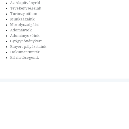
Az Alapítványról
Tevékenységeink
Turóczy otthon
Munkaágaink
Mosolyszolgálat
Adományok
Adományozóink
Gyógynövénykert
Elnyert pályázataink
Dokumentumtár
Elérhetőségeink
Felhasználási feltételek
Adatvédelem
Impresszum
Kapcsolat
Evangélikus.hu
Copyright © 2017. Szombathelyi Evangélikus Egyházközség
Design & CMS by
Webmark