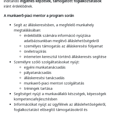
indítandó
ingyenes képzések, támogatott foglalkoztatások
iránt érdeklődnek.
A munkaerő-piaci mentor a program során
Segít az álláskeresésben, a megfelelő munkahely
megtalálásában:
érdeklődők számára információ nyújtása
adatbázisunkban meglévő álláslehetőségekről
személyes támogatás az álláskeresési folyamat
önéletrajzírás
interneten keresztül történő álláskeresés segítése
Személyre szóló szolgáltatásokat nyújt:
egyéni munkatanácsadás
pályatanácsadás
álláskeresési tanácsadás
munkaerő-piaci mentori szolgáltatás
tréningek tartása
Segítséget nyújt a munkavállalói készségek, képességek
kompetenciafejlesztésben
Információkat nyújt az ügyfélnek az álláslehetőségekről,
foglalkoztatást elősegítő támogatásokról és