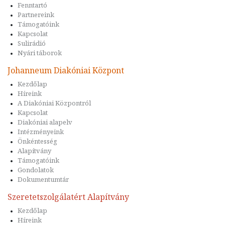
Fenntartó
Partnereink
Támogatóink
Kapcsolat
Sulirádió
Nyári táborok
Johanneum Diakóniai Központ
Kezdőlap
Híreink
A Diakóniai Központról
Kapcsolat
Diakóniai alapelv
Intézményeink
Önkéntesség
Alapítvány
Támogatóink
Gondolatok
Dokumentumtár
Szeretetszolgálatért Alapítvány
Kezdőlap
Híreink