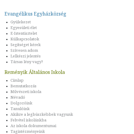
Evangélikus Egyházközség
Gyülekezet
Egyesületi élet
E-Istentisztelet
Külkapcsolatok
Segítséget kérek
Szívesen adom
Lelkészi jelentés
Társas lény vagy?
Reményik Általános Iskola
Címlap
Bemutatkozás
Művészeti iskola
Névadó
Dolgozóink
Tanulóink
Akikre a legbüszkébbek vagyunk
Felvétel iskolánkba
Az iskola dokumentumai
Tagintézményeink