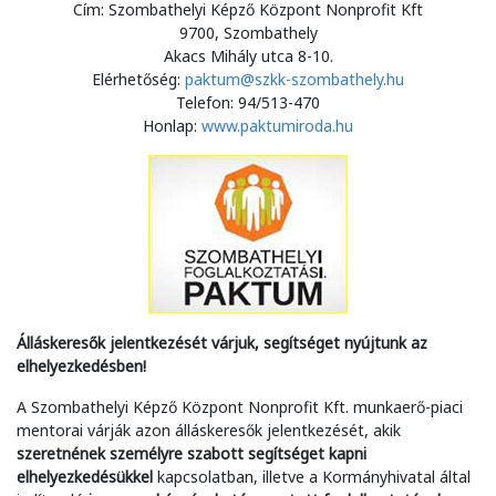
Cím: Szombathelyi Képző Központ Nonprofit Kft
9700, Szombathely
Akacs Mihály utca 8-10.
Elérhetőség:
paktum@szkk-szombathely.hu
Telefon: 94/513-470
Honlap:
www.paktumiroda.hu
Álláskeresők jelentkezését várjuk, segítséget nyújtunk az
elhelyezkedésben!
A Szombathelyi Képző Központ Nonprofit Kft. munkaerő-piaci
mentorai várják azon álláskeresők jelentkezését, akik
szeretnének személyre szabott segítséget kapni
elhelyezkedésükkel
kapcsolatban, illetve a Kormányhivatal által