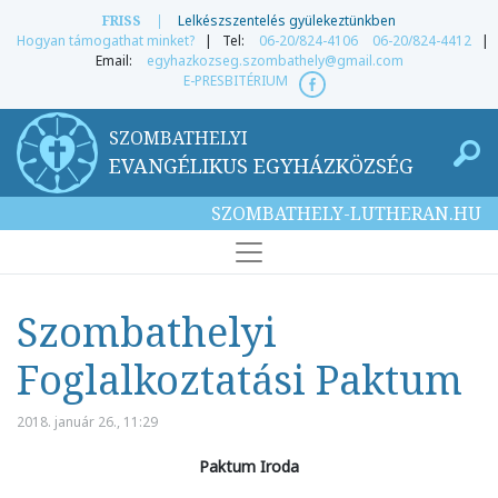
FRISS
|
Lelkészszentelés gyülekeztünkben
Hogyan támogathat minket?
| Tel:
06-20/824-4106
06-20/824-4412
|
Email:
egyhazkozseg.szombathely@gmail.com
E-PRESBITÉRIUM
SZOMBATHELYI
EVANGÉLIKUS EGYHÁZKÖZSÉG
SZOMBATHELY-LUTHERAN.HU
Szombathelyi
Foglalkoztatási Paktum
2018. január 26., 11:29
Paktum Iroda