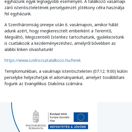
egyházunk egyik legnagyobb eseményén. A találkozó vasárnapi
záró istentiszteletének perselypénzét jótékony célra használja
fel egyházunk.
A Szentháromság ünnepe után 6. vasárnapon, amikor hálát
adunk azért, hogy megkeresztelt emberként a Teremtő,
Megváltó, Megszentelő Istenhez tartozhatunk, gyülekezetünk
is csatlakozik a kezdeményezéshez, amelyről bővebben az
alábbi linken olvashatunk!
https://www.szelrozsatalalkozo.hu/hirek
Templomunkban, a vasárnapi istentiszteleten (07.12. 9:00) külön
perselybe helyezhetjük el adományainkat, amelyet továbbítani
fogunk az Evangélikus Diakónia számára.