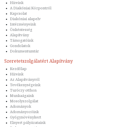
Híreink
A Diakóniai Központról
Kapcsolat
Diakóniai alapelv
Intézményeink
Önkéntesség
Alapítvány
Támogatóink
Gondolatok
Dokumentumtár
Szeretetszolgálatért Alapítvány
Kezdőlap
Híreink
Az Alapítványról
Tevékenységeink
Turóczy otthon
Munkaágaink
Mosolyszolgálat
Adományok
Adományozóink
Gyógynövénykert
Elnyert pályázataink