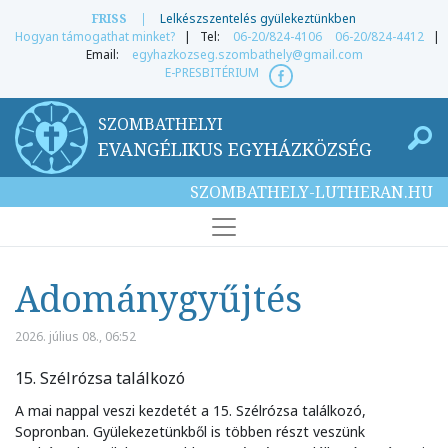
FRISS
|
Lelkészszentelés gyülekeztünkben
Hogyan támogathat minket?
| Tel:
06-20/824-4106
06-20/824-4412
|
Email:
egyhazkozseg.szombathely@gmail.com
E-PRESBITÉRIUM
SZOMBATHELYI
EVANGÉLIKUS EGYHÁZKÖZSÉG
SZOMBATHELY-LUTHERAN.HU
Adománygyűjtés
2026. július 08., 06:52
15. Szélrózsa találkozó
A mai nappal veszi kezdetét a 15. Szélrózsa találkozó,
Sopronban. Gyülekezetünkből is többen részt veszünk