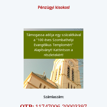
Pénzügyi kisokos!
Támogassa adója egy százalékával
a "100 éves Szombathelyi
Evangélikus Templomért"
Alapítványt! Kattintson a
részletekért!
Számlaszám:
OTP:
11747006-20003397