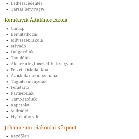
Lelkészi jelentés
Társas lény vagy?
Reményik Általános Iskola
Címlap
Bemutatkozás
Művészeti iskola
Névadó
Dolgozóink
Tanulóink
Akikre a legbüszkébbek vagyunk
Felvétel iskolánkba
Az iskola dokumentumai
Tagintézményeink
Fenntartó
Partnereink
Támogatóink
Kapcsolat
Sulirádió
Nyári táborok
Johanneum Diakóniai Központ
Kezdőlap